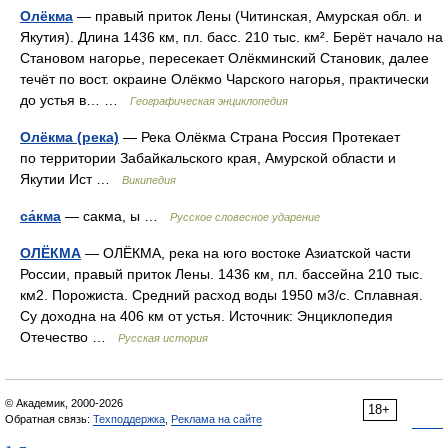
Олёкма
— правый приток Лены (Читинская, Амурская обл. и
Якутия). Длина 1436 км, пл. басс. 210 тыс. км². Берёт начало на
Становом нагорье, пересекает Олёкминский Становик, далее
течёт по вост. окраине Олёкмо Чарского нагорья, практически
до устья в… …
Географическая энциклопедия
Олёкма (река)
— Река Олёкма Страна Россия Протекает
по территории Забайкальского края, Амурской области и
Якутии Ист …
Википедия
са́кма
— сакма, ы …
Русское словесное ударение
ОЛЁКМА
— ОЛЁКМА, река на юго востоке Азиатской части
России, правый приток Лены. 1436 км, пл. бассейна 210 тыс.
км2. Порожиста. Средний расход воды 1950 м3/с. Сплавная.
Су доходна на 406 км от устья. Источник: Энциклопедия
Отечество …
Русская история
© Академик, 2000-2026
18+
Обратная связь:
Техподдержка
,
Реклама на сайте