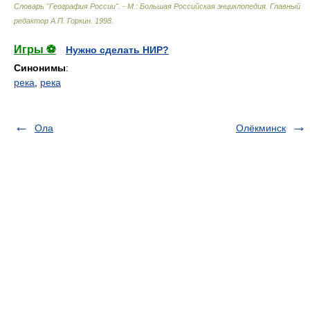
Словарь "География России". - М.: Большая Российская энциклопедия
.
Главный
редактор А.П. Горкин
.
1998
.
Игры ⚽
Нужно сделать НИР?
Синонимы
:
река
,
река
Ола
Олёкминск