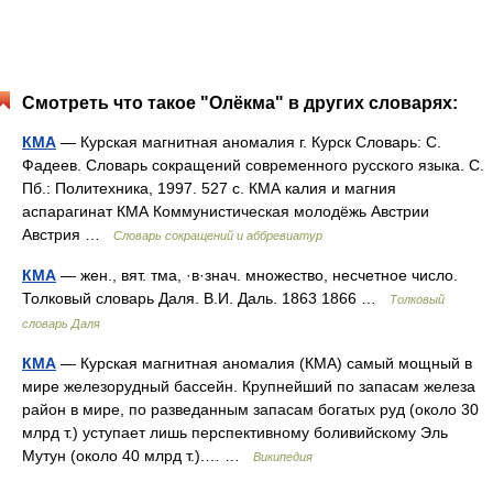
Смотреть что такое "Олёкма" в других словарях:
КМА
— Курская магнитная аномалия г. Курск Словарь: С.
Фадеев. Словарь сокращений современного русского языка. С.
Пб.: Политехника, 1997. 527 с. КМА калия и магния
аспарагинат КМА Коммунистическая молодёжь Австрии
Австрия …
Словарь сокращений и аббревиатур
КМА
— жен., вят. тма, ·в·знач. множество, несчетное число.
Толковый словарь Даля. В.И. Даль. 1863 1866 …
Толковый
словарь Даля
КМА
— Курская магнитная аномалия (КМА) самый мощный в
мире железорудный бассейн. Крупнейший по запасам железа
район в мире, по разведанным запасам богатых руд (около 30
млрд т.) уступает лишь перспективному боливийскому Эль
Мутун (около 40 млрд т.).… …
Википедия