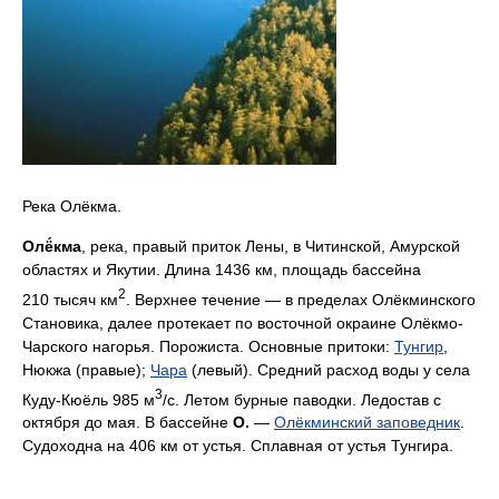
Река Олёкма.
Олё́кма
, река, правый приток Лены, в Читинской, Амурской
областях и Якутии. Длина 1436 км, площадь бассейна
2
210 тысяч км
. Верхнее течение — в пределах Олёкминского
Становика, далее протекает по восточной окраине Олёкмо-
Чарского нагорья. Порожиста. Основные притоки:
Тунгир
,
Нюкжа (правые);
Чара
(левый). Средний расход воды у села
3
Куду-Кюёль 985 м
/с. Летом бурные паводки. Ледостав с
октября до мая. В бассейне
О.
—
Олёкминский заповедник
.
Судоходна на 406 км от устья. Сплавная от устья Тунгира.